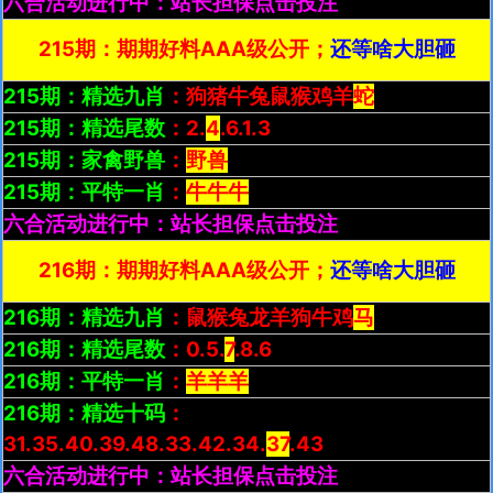
六合活动进行中：
站长担保点击投注
215期：期期好料AAA级公开；
还等啥大胆砸
215期：精选九肖
：
狗猪牛兔鼠猴鸡羊
蛇
215期：精选尾数
：
2.
4
.6.1.3
215期：家禽野兽
：
野兽
215期：平特一肖
：
牛牛牛
六合活动进行中：
站长担保点击投注
216期：期期好料AAA级公开；
还等啥大胆砸
216期：精选九肖
：鼠猴兔龙羊狗牛鸡
马
216期：精选尾数
：
0.5.
7
.8.6
216期：平特一肖
：
羊羊羊
216期：精选十码
：
31.35.40.39.48.33.42.34.
37
.43
六合活动进行中：
站长担保点击投注