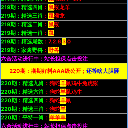
219
期：精选四肖
：
鼠
猴龙羊
219
期：精选三肖
：
鼠
猴龙
219
期：精选二肖
：
鼠
猴
219
期：精选一肖
：
鼠
219
期：精选尾数
：
7.2.6.
3
.0
219
期：家禽野兽
：
野兽
六合活动进行中：
站长担保点击投注
220
期：期期好料AAA级公开；
还等啥大胆砸
220
期：精选九肖
：
狗蛇
羊
鼠鸡牛兔虎猴
220
期：精选六肖
：
狗蛇
羊
鼠鸡牛
220
期：精选四肖
：
狗蛇
羊
鼠
220
期：精选三肖
：
狗蛇
羊
220
期：平特一肖
：
羊羊羊
六合活动进行中：
站长担保点击投注