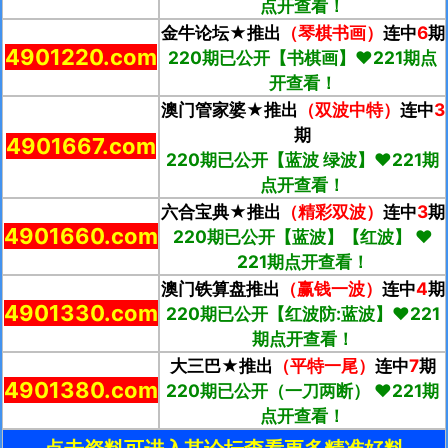
点开查看！
金牛论坛★推出
（琴棋书画）
连中
6
期
4901220.com
220期已公开【书棋画】❤221期点
开查看！
澳门管家婆
★推出
（双波中特）
连中
3
期
4901667.com
220期已公开【蓝波 绿波】❤221期
点开查看！
六合宝典★推出
（精彩双波）
连中
3
期
4901660.com
220期已公开【蓝波】【红波】 ❤
221期点开查看！
澳门铁算盘推出
（赢钱一波）
连中
4
期
4901330.com
220期已公开【红波防:蓝波】❤221
期点开查看！
大三巴★推出
（平特一尾）
连中
7
期
4901380.com
220期已公开（一刀两断） ❤221期
点开查看！