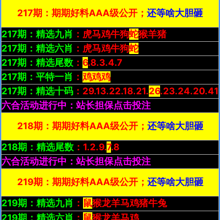
217期：期期好料AAA级公开；
还等啥大胆砸
217期：精选九肖
：虎马鸡牛狗
蛇
猴羊猪
217期：精选六肖
：
虎马鸡牛狗
蛇
217期：精选尾数
：
6
.8.3.4.7
217期：平特一肖
：
鸡鸡鸡
217期：精选十码
：
29.13.22.18.21.
26
.23.24.20.41
六合活动进行中：
站长担保点击投注
218期：期期好料AAA级公开；
还等啥大胆砸
218期：精选尾数
：1.2.9.
7
.8
六合活动进行中：
站长担保点击投注
219期：期期好料AAA级公开；
还等啥大胆砸
219期：精选九肖
：
鼠
猴龙羊马鸡猪牛兔
219期：精选六肖
：
鼠
猴龙羊马鸡