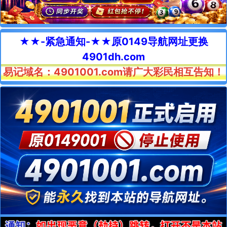
★★-紧急通知-★★原0149导航网址更换
4901dh.com
易记域名：4901001.com请广大彩民相互告知！