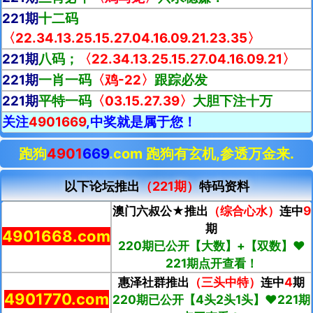
221期
十二码
〈22.34.13.25.15.27.04.16.09.21.23.35〉
221期
八码；
〈22.34.13.25.15.27.04.16.09.21〉
221期
一肖一码
〈鸡-22〉
跟踪必发
221期
平特一码
〈03.15.27.39〉
大胆下注十万
关注
4901669
,中奖就是属于您！
跑狗
4901
669
.com 跑狗有玄机,参透万金来.
以下论坛推出
（221期）
特码资料
澳门六叔公★推出
（综合心水）
连中
9
期
4901668.com
220期已公开【大数】+【双数】❤
221期点开查看！
惠泽社群推出
（三头中特）
连中
4
期
4901770.com
220期已公开【4头2头1头】
❤221期