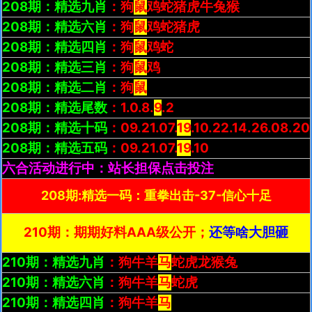
208期：精选九肖
：狗
鼠
鸡蛇猪虎牛兔猴
208期：精选六肖
：狗
鼠
鸡蛇猪虎
208期：精选四肖
：狗
鼠
鸡蛇
208期：精选三肖
：狗
鼠
鸡
208期：精选二肖
：狗
鼠
208期：精选尾数
：1.0.8.
9
.2
208期：精选十码
：09.21.07.
19
.10.22.14.26.08.20
208期：精选五码
：09.21.07.
19
.10
六合活动进行中：
站长担保点击投注
208期:精选一码：重拳出击-
37
-信心十足
210期：期期好料AAA级公开；
还等啥大胆砸
210期：精选九肖
：狗牛羊
马
蛇虎龙猴兔
210期：精选六肖
：狗牛羊
马
蛇虎
210期：精选四肖
：狗牛羊
马