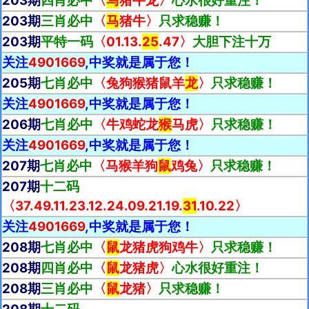
203期
四肖必中
〈
马
猪牛龙〉
心水很好重注！
203期
三肖必中
〈
马
猪牛〉
只求稳赚！
203期
平特一码
〈01.13.
25
.47〉
大胆下注十万
关注
4901669
,中奖就是属于您！
205期
七肖必中
〈兔狗猴猪鼠羊
龙
〉
只求稳赚！
关注
4901669
,中奖就是属于您！
206期
七肖必中
〈牛鸡蛇龙
猴
马虎〉
只求稳赚！
关注
4901669
,中奖就是属于您！
207期
七肖必中
〈马猴羊狗
鼠
鸡兔〉
只求稳赚！
207期
十二码
〈37.49.11.23.12.24.09.21.19.
31
.10.22〉
关注
4901669
,中奖就是属于您！
208期
七肖必中
〈
鼠
龙猪虎狗鸡牛〉
只求稳赚！
208期
四肖必中
〈
鼠
龙猪虎〉
心水很好重注！
208期
三肖必中
〈
鼠
龙猪〉
只求稳赚！