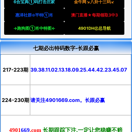
6合宝典①码打击庄家
金牛网↘八卦十三码↙
惠泽社群⊙平特①肖
澳门直播★每期领取3中3
→跑狗图①肖中特图←
4901DH㊣总导航
七期必出特码数字-长跟必赢
217-223期
39.38.11.02.13.18.09.25.44.42.23.45.07
224-230期
请关注4901669.com。长跟必赢
4901
669
.com
长期跟踪下注,一定让您稳赚不赔