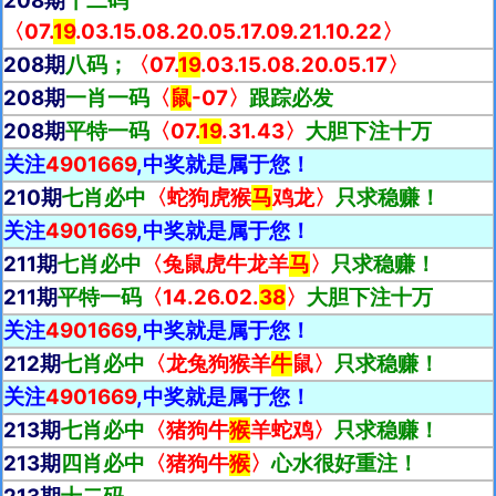
208期
十二码
〈07.
19
.03.15.08.20.05.17.09.21.10.22〉
208期
八码；
〈
07.
19
.03.15.08.20.05.17
〉
208期
一肖一码
〈
鼠
-07〉
跟踪必发
208期
平特一码
〈07.
19
.31.43〉
大胆下注十万
关注
4901669
,中奖就是属于您！
210期
七肖必中
〈蛇狗虎猴
马
鸡龙〉
只求稳赚！
关注
4901669
,中奖就是属于您！
211期
七肖必中
〈兔鼠虎牛龙羊
马
〉
只求稳赚！
211期
平特一码
〈14.26.02.
38
〉
大胆下注十万
关注
4901669
,中奖就是属于您！
212期
七肖必中
〈龙兔狗猴羊
牛
鼠〉
只求稳赚！
关注
4901669
,中奖就是属于您！
213期
七肖必中
〈猪狗牛
猴
羊蛇鸡〉
只求稳赚！
213期
四肖必中
〈猪狗牛
猴
〉
心水很好重注！