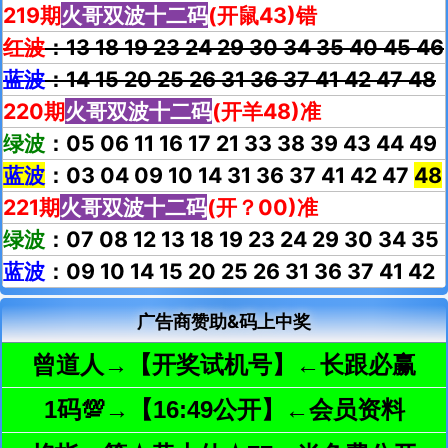
219期
火哥双波十二码
(开鼠43)错
红波
：13 18 19 23 24 29 30 34 35 40 45 46
蓝波
：14 15 20 25 26 31 36 37 41 42 47 48
220期
火哥双波十二码
(开羊48)准
绿波
：05 06 11 16 17 21 33 38 39 43 44 49
蓝波
：
03 04 09 10 14 31 36 37 41 42 47
48
221期
火哥双波十二码
(开？00)准
绿波
：07 08 12 13 18 19 23 24 29 30 34 35
蓝波
：09 10 14 15 20 25 26 31 36 37 41 42
广告商赞助&码上中奖
曾道人→【开奖试机号】←长跟必赢
1码💯→【16:49公开】←会员资料