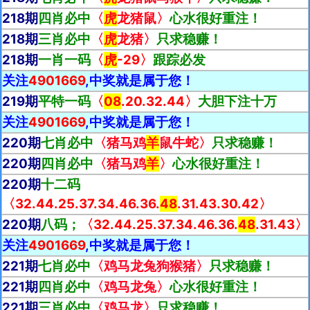
218期
四肖必中
〈
虎
龙猪鼠〉
心水很好重注！
218期
三肖必中
〈
虎
龙猪〉
只求稳赚！
218期
一肖一码
〈
虎
-29〉
跟踪必发
关注
4901669
,中奖就是属于您！
219期
平特一码
〈
08
.20.32.44〉
大胆下注十万
关注
4901669
,中奖就是属于您！
220期
七肖必中
〈猪马鸡
羊
鼠牛蛇〉
只求稳赚！
220期
四肖必中
〈猪马鸡
羊
〉
心水很好重注！
220期
十二码
〈32.44.25.37.34.46.36.
48
.31.43.30.42〉
220期
八码；
〈32.44.25.37.34.46.36.
48
.31.43〉
关注
4901669
,中奖就是属于您！
221期
七肖必中
〈鸡马龙兔狗猴猪〉
只求稳赚！
221期
四肖必中
〈鸡马龙兔〉
心水很好重注！
221期
三肖必中
〈鸡马龙〉
只求稳赚！