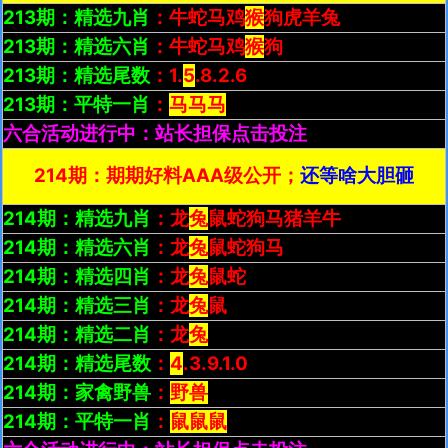
213期：精选九肖
：
牛蛇马鸡
猴
狗虎羊兔
213期：精选六肖
：
牛蛇马鸡
猴
狗
213期：精选尾数
：
1.
5
.8.2.6
213期：平特一肖
：
马马马
六合活动进行中：
站长担保点击投注
214期：期期好料AAA级公开；
还等啥大胆砸
214期：精选九肖
：
龙
兔
鼠蛇狗马猪羊牛
214期：精选六肖
：
龙
兔
鼠蛇狗马
214期：精选四肖
：
龙
兔
鼠蛇
214期：精选三肖
：
龙
兔
鼠
214期：精选二肖
：
龙
兔
214期：精选尾数
：
4
.3.9.1.0
214期：家禽野兽
：
野兽
214期：平特一肖
：
鼠鼠鼠