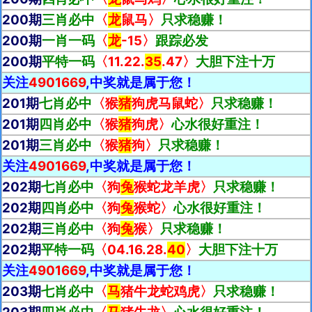
200期
三肖必中
〈
龙
鼠马〉
只求稳赚！
200期
一肖一码
〈
龙
-15〉
跟踪必发
200期
平特一码
〈11.22.
35
.47〉
大胆下注十万
关注
4901669
,中奖就是属于您！
201期
七肖必中
〈猴
猪
狗虎马鼠蛇〉
只求稳赚！
201期
四肖必中
〈
猴
猪
狗虎
〉
心水很好重注！
201期
三肖必中
〈
猴
猪
狗
〉
只求稳赚！
关注
4901669
,中奖就是属于您！
202期
七肖必中
〈狗
兔
猴蛇龙羊虎〉
只求稳赚！
202期
四肖必中
〈狗
兔
猴蛇〉
心水很好重注！
202期
三肖必中
〈狗
兔
猴〉
只求稳赚！
202期
平特一码
〈04.16.28.
40
〉
大胆下注十万
关注
4901669
,中奖就是属于您！
203期
七肖必中
〈
马
猪牛龙蛇鸡虎〉
只求稳赚！